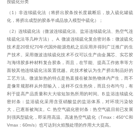
按硫化分类
（1）非连续硫化法（将挤出胶条按长度裁断后，放入硫化罐硫
化，将挤出成型的胶条半成品放入模型中硫化）；
（2）连续硫化法（微波连续硫化法、盐浴连续硫化法、热空气连
续硫化法等几种方法）。A. 微波连续硫化复合密封条：微波硫化
技术是20世纪70年代国外能源危机之后应用并得到广泛推广的生
产技术。采用微波连续硫化技术不仅可以生产由金属芯、实芯胶
与海绵胶多种材料复合胶条，而且，在节能、提高工作效率等方
面较其他连续硫化法装置优越。此技术被认为生产挤出制品好的
工艺方法。微波加热的特点是热直接在被加热物体内产生，而不
是像常规那样从外部输入，这样不仅生热快，而且分布均匀，有
利于提高产品质量和大大缩短加热所用的时间。B.盐浴连续硫化
密封条：盐浴硫化采用含亚硝酸盐的盐浴体系，对环境污染较
大，已逐渐被淘汰。C. 热空气硫化密封条：热空气硫目前已发展
到强风型硫化，即采用高温、高速热空气硫化（Tmax：450°C和
Vmax：60m/s）也可达到火焰预处理的作用大大提高。