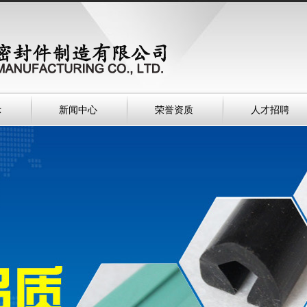
示
新闻中心
荣誉资质
人才招聘