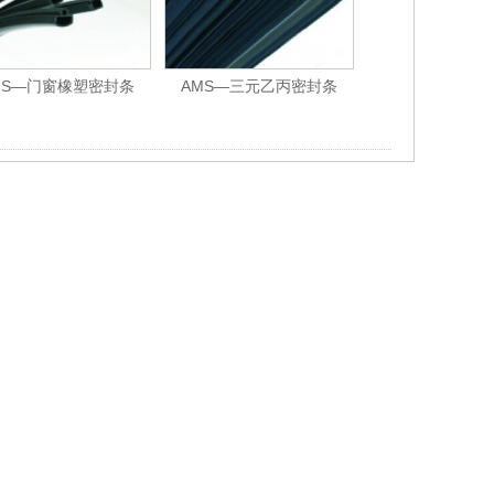
MS—门窗橡塑密封条
AMS—三元乙丙密封条
批发